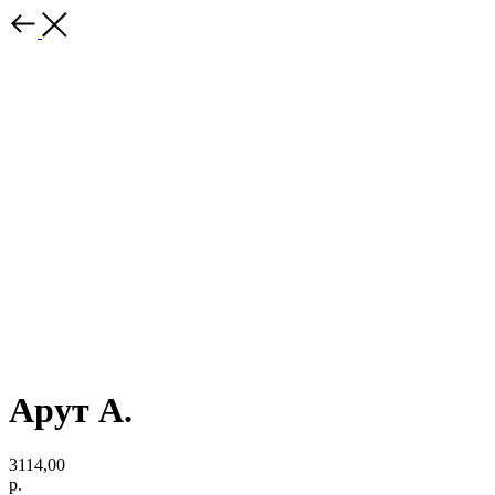
Арут А.
3114,00
р.